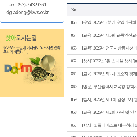
Fax. 053)-743-9361
No
dg-adong@kws.or.kr
865
[운영] 2026년 2분기 운영위원
864
[교육] 2026년 제3회 교통안전
863
[교육] 2026년 전국지방동시선
862
[행사]2026년 5월 스페셜 행사
861
[교육] 2026년 제2차 입소자 
860
[방문] 부산광역시교육청 장학
859
[행사] 2026년 제 1회 검정고
858
[교육] 2026년 제2회 재난 및
857
[행사] 소롭티미스트 대구청라클