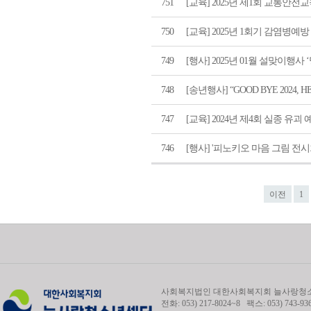
751
[교육] 2025년 제1회 교통안전
750
[교육] 2025년 1회기 감염병
749
[행사] 2025년 01월 설맞이행
748
[송년행사] “GOOD BYE 2024, HE
747
[교육] 2024년 제4회 실종 유괴
746
[행사] '피노키오 마음 그림 전시
이전
1
사회복지법인 대한사회복지회 늘사랑청소년
전화: 053) 217-8024~8 팩스: 053) 743-93