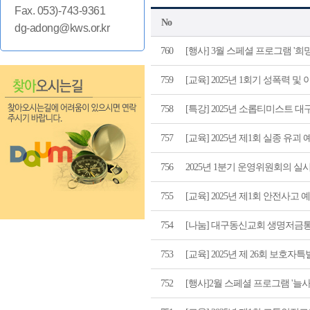
Fax. 053)-743-9361
No
dg-adong@kws.or.kr
760
[행사] 3월 스페셜 프로그램 '
759
[교육] 2025년 1회기 성폭력 
758
[특강] 2025년 소롭티미스트 
757
[교육] 2025년 제1회 실종 유괴
756
2025년 1분기 운영위원회의 실
755
[교육] 2025년 제1회 안전사고 
754
[나눔] 대구동신교회 생명저금
753
[교육] 2025년 제 26회 보호자
752
[행사]2월 스페셜 프로그램 '늘