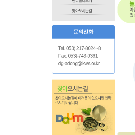
문의전화
Tel. 053) 217-8024~8
Fax. 053)-743-9361
dg-adong@kws.or.kr