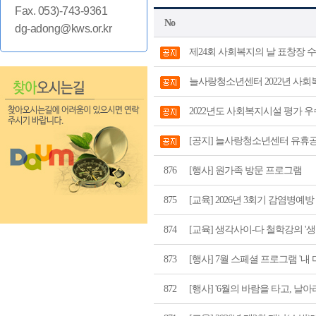
Fax. 053)-743-9361
No
dg-adong@kws.or.kr
제24회 사회복지의 날 표창장 
늘사랑청소년센터 2022년 사회
2022년도 사회복지시설 평가 
[공지] 늘사랑청소년센터 유휴공
876
[행사] 원가족 방문 프로그램
875
[교육] 2026년 3회기 감염병
874
[교육] 생각사이-다 철학강의 '생각의
873
[행사] 7월 스페셜 프로그램 '내 
872
[행사] '6월의 바람을 타고, 날