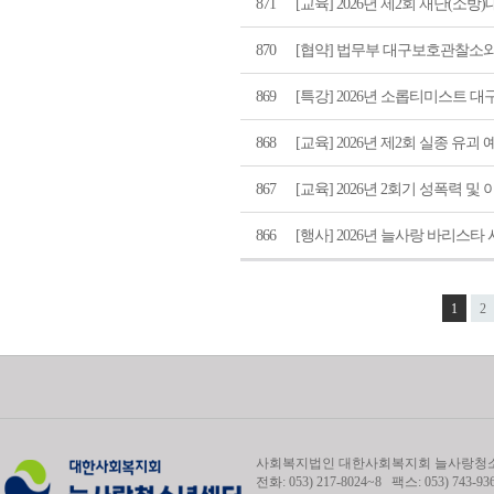
871
[교육] 2026년 제2회 재난(소방
870
[협약] 법무부 대구보호관찰소와
869
[특강] 2026년 소롭티미스트 
868
[교육] 2026년 제2회 실종 유괴
867
[교육] 2026년 2회기 성폭력 
866
[행사] 2026년 늘사랑 바리스타
1
2
사회복지법인 대한사회복지회 늘사랑청소년
전화: 053) 217-8024~8 팩스: 053) 743-93