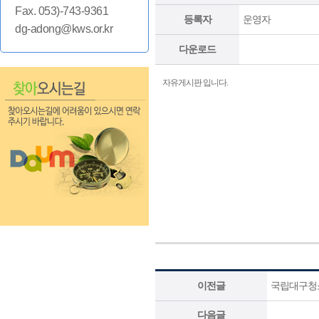
Fax. 053)-743-9361
등록자
운영자
dg-adong@kws.or.kr
다운로드
자유게시판 입니다.
이전글
국립대구청
다음글