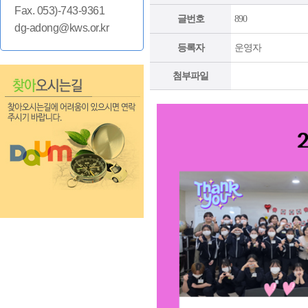
Fax. 053)-743-9361
글번호
890
dg-adong@kws.or.kr
등록자
운영자
첨부파일